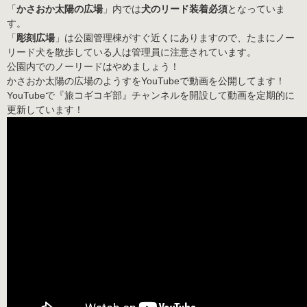
「
かさおか太陽の広場
」内では
犬のリード装着必須
となっていま
す。
「
彫刻広場
」は公園管理棟がすぐ近くにありますので、たまにノー
リード犬を散歩している人は管理員に注意されています。
公園内でのノーリードはやめましょう！
かさおか太陽の広場のようすをYouTubeで動画を公開してます！
YouTubeで
『旅コギコギ部』チャンネル
を開設して動画を
定期的に
更新
しています！