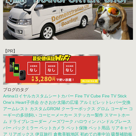
【PR】
ブログのタグ
Artinaロイヤルカスタムシートカバー
Fire TV Cube
Fire TV Stick
One's Heart子供会
かさおか太陽の広場
アルミビレットレバー交換
アームレスト
カスタムGROM
クーラーボックス
グロム
コーギー
コ
ーギーの多頭飼い
コーヒーメーカー
ステッカー製作
スマートホー
ム
ドライブレコーダー
ノーズワーク
ハロウィン
ハンドルブレース
バー
バックミラー
ペットカメラ
ペット保険
ペット用品
リアキャリ
ア
リアボックス
伊豆旅行
倉敷美観地区
初めての車中泊
吸盤補助板