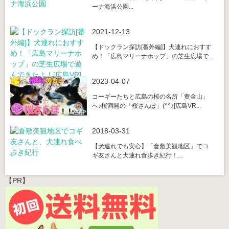
ーナ海浜公園...
2021-12-13
【ドックラン探訪[番外編]】犬連れにおすす
め！「広島マリーナホップ」の芝生広場で...
2023-04-07
コーギーたちと広島の桜の名所「黄金山」
へ♪桜満開の「桜さんぽ」(^^♪[広島VR...
2018-03-31
【犬連れでも安心】「倉敷美観地区」でコ
ギ友さんと犬連れ食歩き紀行！...
【PR】