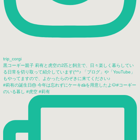
trip_corgi
黒コーギー親子 莉有と虎空の2匹と飼主で、日々楽しく暮らしてい
る日常を切り取って紹介しています(^^♪ 「ブログ」や「YouTube」
もやってますので、よかったらのぞきに来てください♪
#莉有の誕生日🎂 今年は忘れずにケーキ🍰を用意したよ🐶#コーギー
のいる暮し #虎空 #莉有