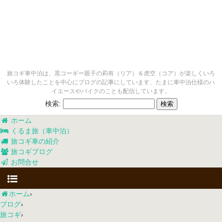
旅コギ車中泊は、黒コーギー親子の莉有（リア）＆虎空（コア）が楽しくいろ
いろ体験したことを中心にブログの記事にしています、たまに車中泊仕様のハ
イエースやバイクのことも配信しています。
検索:
ホーム
くるま旅（車中泊）
旅コギ車の紹介
旅コギブログ
お問合せ
ホーム
›
ブログ
›
旅コギ
›