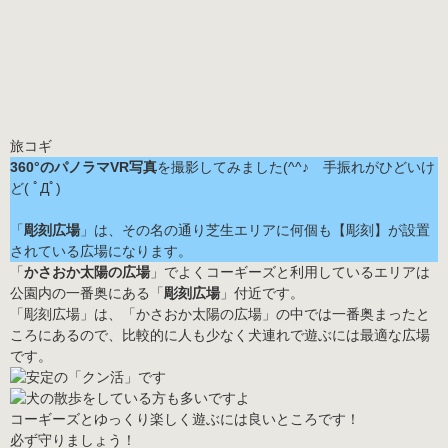
360°のパノラマVR写真
を撮影してみました(^^♪ 手振れがひどいけ
ど( ﾟДﾟ)
「
彫刻広場
」は、その名の通り芝生エリアに何個も【彫刻】が設置
されている広場になります。
「
かさおか太陽の広場
」でよくコーギーズと利用しているエリアは
公園内の一番奥にある「
彫刻広場
」付近です。
「彫刻広場」は、「かさおか太陽の広場」の中では一番奥まったと
ころにあるので、比較的に人も少なく犬連れで遊ぶには最適な広場
です。
コーギーズとゆっくり楽しく遊ぶには良いところです！
必ず守りましょう！