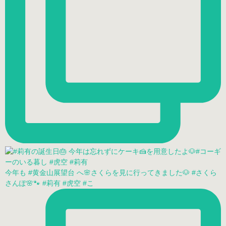
今年も #黄金山展望台 へ🌸さくらを見に行ってきました🐶 #さくら
さんぽ🌸🐾 #莉有 #虎空 #こ