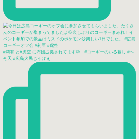
#莉有 と#虎空 に布団占拠されてます🐶 #コーギーのいる暮し #へ
そ天 #広島犬民じゃけぇ