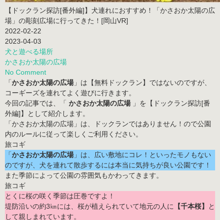
【ドックラン探訪[番外編]】犬連れにおすすめ！「かさおか太陽の広
場」の彫刻広場に行ってきた！[岡山VR]
2022-02-22
2023-04-03
犬と遊べる場所
かさおか太陽の広場
No Comment
「
かさおか太陽の広場
」は
【無料ドックラン】ではない
のですが、
コーギーズを連れてよく遊びに行きます。
今回の記事では、「
かさおか太陽の広場
」を【ドックラン探訪[番
外編]】として紹介します。
「かさおか太陽の広場」は、ドックランではありません！ので公園
内のルールに従って楽しくご利用ください。
「
かさおか太陽の広場
」は、広い敷地にコレ！といったモノもない
のですが、犬を連れて散歩するには本当に気持ちが良い公園です！
また季節によって公園の雰囲気もかわってきます。
とくに
桜の咲く季節
は圧巻ですよ！
堤防沿いの約3㎞には、桜が植えられていて地元の人に
【千本桜】
と
して親しまれています。