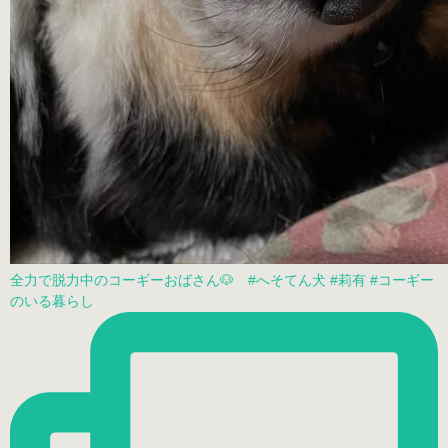
全力で脱力中のコーギーおばさん🐶 #へそてん犬 #莉有 #コーギー
のいる暮らし