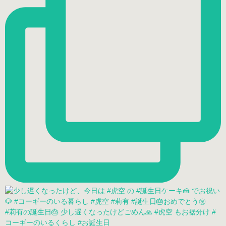
#莉有の誕生日🎂 少し遅くなったけどごめん🙏 #虎空 もお裾分け #
コーギーのいるくらし #お誕生日