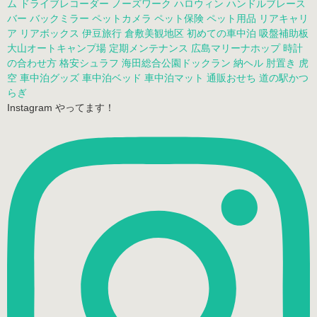
ム
ドライブレコーダー
ノーズワーク
ハロウィン
ハンドルブレース
バー
バックミラー
ペットカメラ
ペット保険
ペット用品
リアキャリ
ア
リアボックス
伊豆旅行
倉敷美観地区
初めての車中泊
吸盤補助板
大山オートキャンプ場
定期メンテナンス
広島マリーナホップ
時計
の合わせ方
格安シュラフ
海田総合公園ドックラン
納ヘル
肘置き
虎
空
車中泊グッズ
車中泊ベッド
車中泊マット
通販おせち
道の駅かつ
らぎ
Instagram やってます！