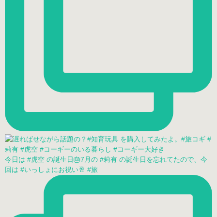
今日は #虎空 の誕生日🎂7月の #莉有 の誕生日を忘れてたので、今
回は #いっしょにお祝い🥂 #旅