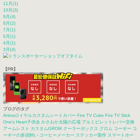
11月(1)
10月(3)
9月(4)
8月(2)
7月(1)
5月(1)
4月(1)
3月(4)
【PR】
ブログのタグ
Artinaロイヤルカスタムシートカバー
Fire TV Cube
Fire TV Stick
One's Heart子供会
かさおか太陽の広場
アルミビレットレバー交換
アームレスト
カスタムGROM
クーラーボックス
グロム
コーギー
コ
ーギーの多頭飼い
コーヒーメーカー
ステッカー製作
スマートホー