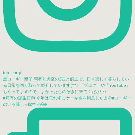
trip_corgi
黒コーギー親子 莉有と虎空の2匹と飼主で、日々楽しく暮らしてい
る日常を切り取って紹介しています(^^♪ 「ブログ」や「YouTube」
もやってますので、よかったらのぞきに来てください♪
#莉有の誕生日🎂 今年は忘れずにケーキ🍰を用意したよ🐶#コーギー
のいる暮し #虎空 #莉有