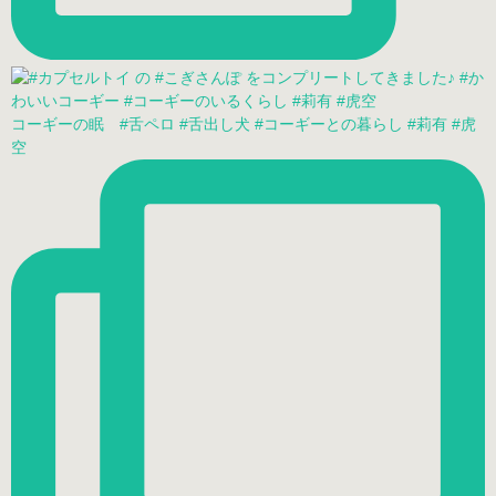
コーギーの眠 #舌ペロ #舌出し犬 #コーギーとの暮らし #莉有 #虎
空