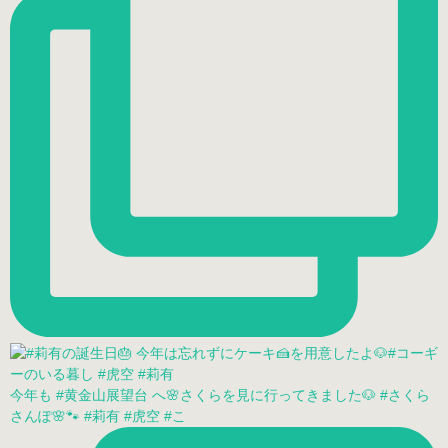
今年も #黄金山展望台 へ🌸さくらを見に行ってきました🐶 #さくら
さんぽ🌸🐾 #莉有 #虎空 #こ