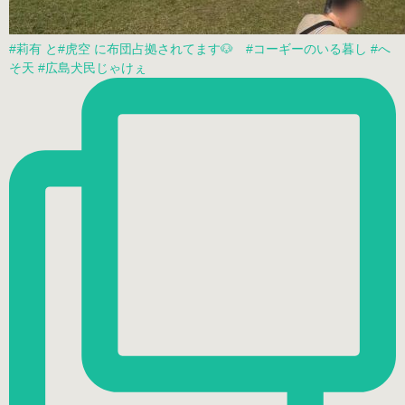
#莉有 と#虎空 に布団占拠されてます🐶 #コーギーのいる暮し #へ
そ天 #広島犬民じゃけぇ