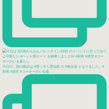
今日の、朝の散歩は #薄っすら雪化粧 の #散歩道 となりました。#
莉有 #虎空 #コーギーのいる暮