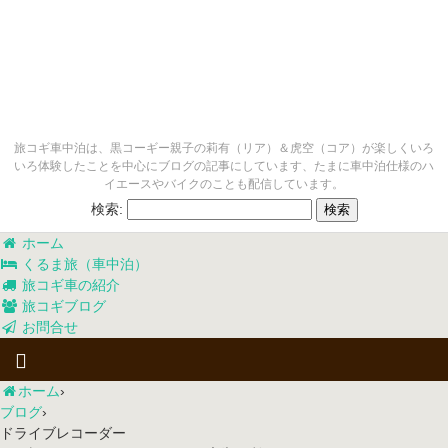
旅コギ車中泊は、黒コーギー親子の莉有（リア）＆虎空（コア）が楽しくいろ
いろ体験したことを中心にブログの記事にしています、たまに車中泊仕様のハ
イエースやバイクのことも配信しています。
検索:
ホーム
くるま旅（車中泊）
旅コギ車の紹介
旅コギブログ
お問合せ
ホーム
›
ブログ
›
ドライブレコーダー