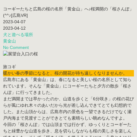
コーギーたちと広島の桜の名所「黄金山」へ♪桜満開の「桜さんぽ」
(^^♪[広島VR]
2023-04-07
2023-04-12
犬と遊べる場所
黄金山
No Comment
暖かい春の季節になると、桜の開花が待ち遠しくなりませんか。
広島市にある「黄金山」は、春になると美しい桜の名所として知ら
れています。そんな「黄金山」にコーギーたちと夕方の散歩「
桜さ
んぽ
」に行ってきました。
まだ満開までは早かったのか、山道を歩くと「
6分咲き
」の桜の花び
らが風にゆれ木々のあいだから光が差し込んできてとても幻想的で
した。また山頂からは、広島市内の景色を一望できるだけでなく瀬
戸内海まで見渡すことができとても素晴らしい眺めなんですよ。
今回の「桜さんぽ」では山頂までは行かず、ゆっくりとコーギーた
ちと緑豊かな山道を歩き、息を切らしながらも桜の美しさを楽しん