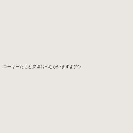
コーギーたちと展望台へむかいますよ(^^♪