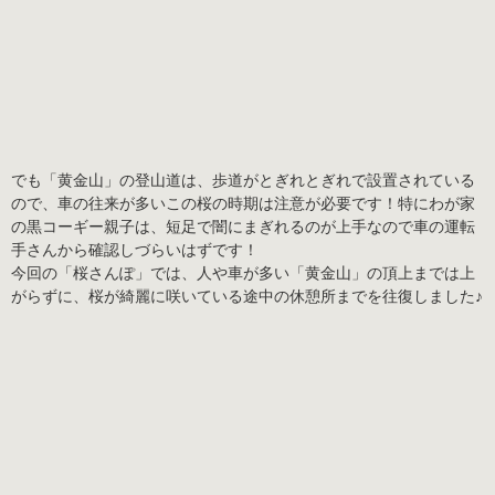
でも「黄金山」の登山道は、歩道がとぎれとぎれで設置されている
ので、車の往来が多いこの桜の時期は注意が必要です！特にわが家
の黒コーギー親子は、短足で闇にまぎれるのが上手なので車の運転
手さんから確認しづらいはずです！
今回の「桜さんぽ」では、人や車が多い「黄金山」の頂上までは上
がらずに、桜が綺麗に咲いている途中の休憩所までを往復しました♪