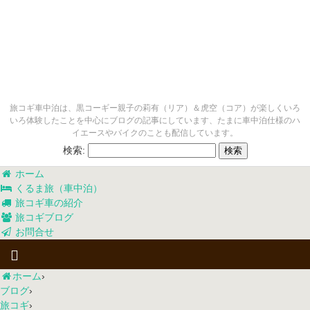
旅コギ車中泊は、黒コーギー親子の莉有（リア）＆虎空（コア）が楽しくいろ
いろ体験したことを中心にブログの記事にしています、たまに車中泊仕様のハ
イエースやバイクのことも配信しています。
検索:
ホーム
くるま旅（車中泊）
旅コギ車の紹介
旅コギブログ
お問合せ
ホーム
›
ブログ
›
旅コギ
›