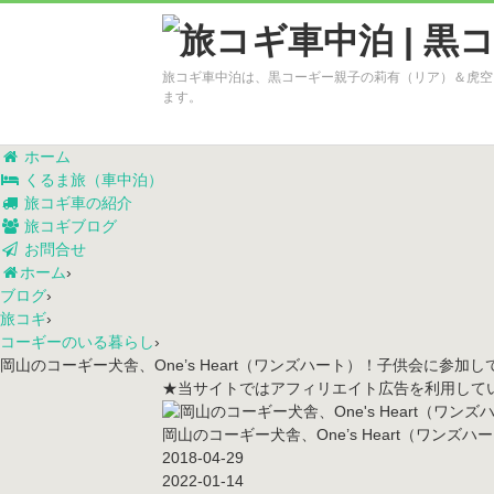
旅コギ車中泊は、黒コーギー親子の莉有（リア）＆虎空
ます。
ホーム
くるま旅（車中泊）
旅コギ車の紹介
旅コギブログ
お問合せ
ホーム
›
ブログ
›
旅コギ
›
コーギーのいる暮らし
›
岡山のコーギー犬舎、One’s Heart（ワンズハート）！子供会に参加
★当サイトではアフィリエイト広告を利用して
岡山のコーギー犬舎、One’s Heart（ワン
2018-04-29
2022-01-14