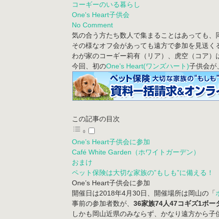
コーギーのいる暮らし
One's Heart子供会
No Comment
気の合う方たち数人で集まることはあっても、
その様なオフ会があっても遠方で参加を見送く
わが家のコーギー莉有（リア）、虎空（コア）
今回、初の
One’s Heart(ワンズハート)
子供会
が
この記事の目次
One’s Heart子供会に参加
Café White Garden（ホワイトガーデン）
おまけ
ペット保険は大切な家族の”もしも”に備える！
One’s Heart子供会に参加
開催日は2018年4月30日、開催場所は岡山の「
事前の参加者数が、
36家族74人47コギズ1ボー
しかも岡山近県のみならず、かなり遠方から子