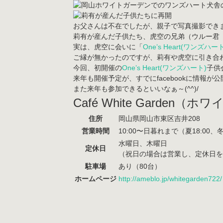
お父さんは不在でしたが、親子で写真撮影できま
莉有が産んだ子供たち、虎空の兄弟（ウルー君（
実は、虎空に会いに「
One’s Heart(ワンズハー
ご縁が無かったのですが、莉有や虎空に引き合わせ
今回、初開催の
One’s Heart(ワンズハート)
子供
来年も開催予定が、すでにfacebookに情報が
また来年も参加できるといいなぁ～(^^)/
Café White Garden（
住所
岡山県岡山市東区吉井208
営業時間
10:00〜日暮れまで（夏18:00、冬
水曜日、木曜日
定休日
（祝日の場合は営業し、定休日を
駐車場
あり（80台）
ホームページ
http://ameblo.jp/whitegarden722/