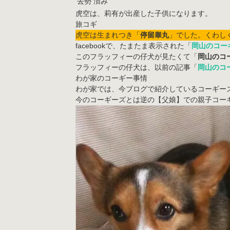
去勢
済み
虎空は、莉有が出産した子供になります。
虎空は生まれつき「
停留睾丸
」でした。くわし
facebookで、たまたま表示された「
岡山のコーギ
このフラッフィーの仔犬が見たくて「
岡山のコー
フラッフィーの仔犬は、以前の記事「
岡山のコー
わが家のコーギー事情
わが家では、今ブログで紹介しているコーギー
今のコーギーズとは逆の【父娘】での親子コー