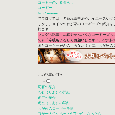
コーギーのいる暮らし
コーギー
No Comment
当ブログでは、犬連れ車中泊やハイエースやグ
しかし、メインのわが家のコーギーズの紹介を
ブログの記事に写真やかんたんなコーギーズの
でも「
今後もよろしくお願いします！
」の気持
またコーギー好きの「あなた！」に、わが家のコ
この記事の目次
莉有の紹介
莉有（りあ）の詳細
虎空の紹介
虎空（こあ）の詳細
わが家のコーギー事情
万が一大切なペットが”迷子”になったら！