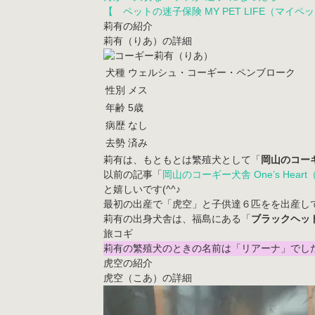
【 ペットの迷子保険 MY PET LIFE（マイペ
莉有の紹介
莉有（りあ）の詳細
犬種
ウェルシュ・コーギー・ペンブローク
性別
メス
年齢
5歳
病歴
なし
去勢
済み
莉有は、もともとは繁殖犬として「
岡山のコーギ
以前の記事「
岡山のコーギー犬舎 One’s He
と嬉しいです(^^♪
最初の出産で「虎空」と子供達６匹をを出産して
莉有の出身犬舎は、福島にある「
ブラックヘッ
莉有の繁殖犬のときの名前は「
リアーナ
」でした
虎空の紹介
虎空（こあ）の詳細