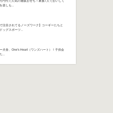
】1万円代で人気の通販おせち！家族7人でおいしく
楽しも...
で注目されてるノーズワーク】コーギーたちと
ッグスポーツ...
犬舎、One's Heart（ワンズハート）！子供会
...