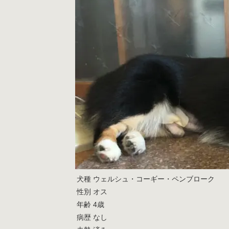
犬種
ウェルシュ・コーギー・ペンブローク
性別
オス
年齢
4歳
病歴
なし