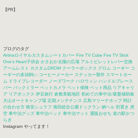
7月(1)
5月(1)
4月(1)
3月(4)
【PR】
ブログのタグ
Artinaロイヤルカスタムシートカバー
Fire TV Cube
Fire TV Stick
One's Heart子供会
かさおか太陽の広場
アルミビレットレバー交換
アームレスト
カスタムGROM
クーラーボックス
グロム
コーギー
コ
ーギーの多頭飼い
コーヒーメーカー
ステッカー製作
スマートホー
ム
ドライブレコーダー
ノーズワーク
ハロウィン
ハンドルブレース
バー
バックミラー
ペットカメラ
ペット保険
ペット用品
リアキャリ
ア
リアボックス
伊豆旅行
倉敷美観地区
初めての車中泊
吸盤補助板
大山オートキャンプ場
定期メンテナンス
広島マリーナホップ
時計