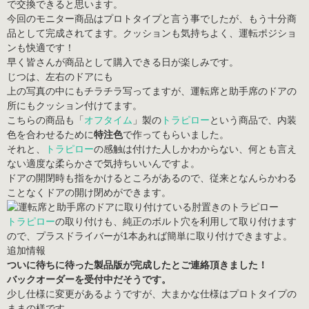
で交換できると思います。
今回のモニター商品はプロトタイプと言う事でしたが、もう十分商
品として完成されてます。クッションも気持ちよく、運転ポジショ
ンも快適です！
早く皆さんが商品として購入できる日が楽しみです。
じつは、左右のドアにも
上の写真の中にもチラチラ写ってますが、運転席と助手席のドアの
所にもクッション付けてます。
こちらの商品も「
オフタイム
」製の
トラピロー
という商品で、内装
色を合わせるために
特注色
で作ってもらいました。
それと、
トラピロー
の感触は付けた人しかわからない、何とも言え
ない適度な柔らかさで気持ちいいんですよ。
ドアの開閉時も指をかけるところがあるので、従来となんらかわる
ことなくドアの開け閉めができます。
トラピロー
の取り付けも、純正のボルト穴を利用して取り付けます
ので、プラスドライバーが1本あれば簡単に取り付けできますよ。
追加情報
ついに待ちに待った製品版が完成したとご連絡頂きました！
バックオーダーを受付中だそうです。
少し仕様に変更があるようですが、大まかな仕様はプロトタイプの
ままの様です。