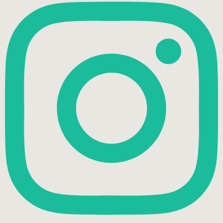
の合わせ方
格安シュラフ
海田総合公園ドックラン
納ヘル
肘置き
虎
空
車中泊グッズ
車中泊ベッド
車中泊マット
通販おせち
道の駅かつ
らぎ
Instagram やってます！