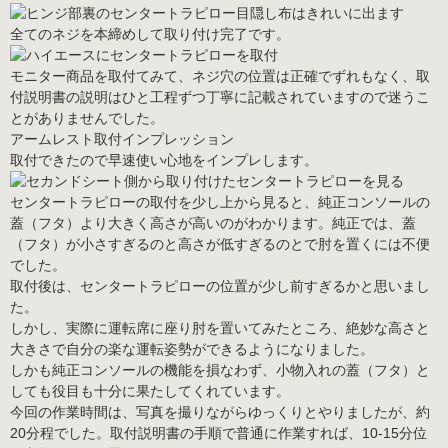
全てのネジを本締めして取り付け完了です。
モニター商品を取付てみて、ネジ穴の位置は正確でずれもなく、取
付説明書の説明はひと工程ずつ丁寧に記載されていますので迷うこ
とがありませんでした。
アームレスト取付インプレッション
取付できたので早速使い心地をインプレします。
センタートラピローの取付を少し上から見ると、純正コンソールの
蓋（フタ）より大きく高さが高いのがわかります。純正では、蓋
（フタ）が小さすぎるのと高さが低すぎるのとで肘を置くには不便
でした。
取付後は、センタートラピローの位置が少し前すぎるかと思いまし
た。
しかし、実際に運転席に座り肘を置いてみたところ、絶妙な高さと
大きさで自分の楽な運転姿勢ができるようになりました。
しかも純正コンソールの機能を損なわず、小物入れの蓋（フタ）と
しても役目も十分に果たしてくれています。
今回の作業時間は、写真を撮りながらゆっくりとやりましたが、
約
20
分程
でした。取付説明書の手順で普通に作業すれば、10-15分位