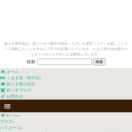
旅コギ車中泊は、黒コーギー親子の莉有（リア）＆虎空（コア）が楽しくいろ
いろ体験したことを中心にブログの記事にしています、たまに車中泊仕様のハ
イエースやバイクのことも配信しています。
検索:
ホーム
くるま旅（車中泊）
旅コギ車の紹介
旅コギブログ
お問合せ
ホーム
›
ブログ
›
ハイエース
›