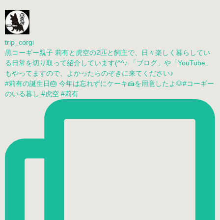
trip_corgi
黒コーギー親子 莉有と虎空の2匹と飼主で、日々楽しく暮らしてい
る日常を切り取って紹介しています(^^♪ 「ブログ」や「YouTube」
もやってますので、よかったらのぞきに来てください♪
#莉有の誕生日🎂 今年は忘れずにケーキ🍰を用意したよ🐶#コーギー
のいる暮し #虎空 #莉有