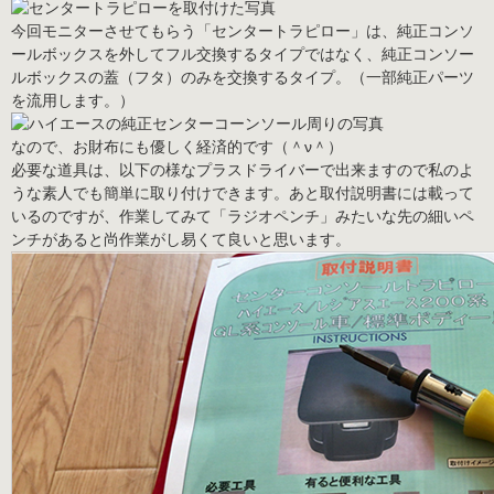
今回モニターさせてもらう「センタートラピロー」は、純正コンソ
ールボックスを外してフル交換するタイプではなく、
純正コンソー
ルボックスの蓋（フタ）のみを交換するタイプ。
（一部純正パーツ
を流用します。）
なので、
お財布にも優しく経済的です
（＾ν＾）
必要な道具は、以下の様なプラスドライバーで出来ますので私のよ
うな素人でも簡単に取り付けできます。あと取付説明書には載って
いるのですが、作業してみて
「ラジオペンチ」
みたいな
先の細いペ
ンチがあると尚作業がし易くて良い
と思います。