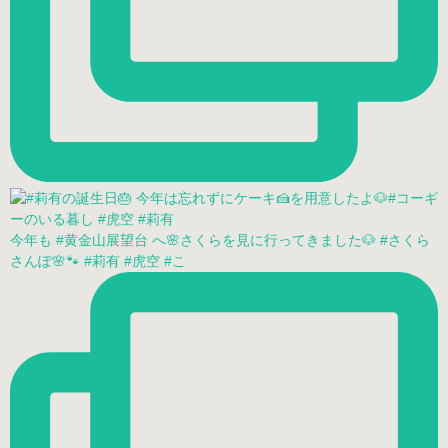
今年も #黄金山展望台 へ🌸さくらを見に行ってきました🐶 #さくら
さんぽ🌸🐾 #莉有 #虎空 #こ