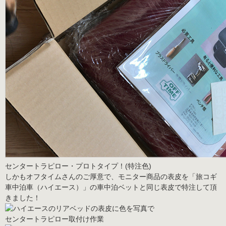
センタートラピロー・プロトタイプ！
(
特注色
)
しかもオフタイムさんのご厚意で、モニター商品の表皮を「旅コギ
車中泊車（ハイエース）」の車中泊ベットと同じ表皮で特注して頂
きました！
センタートラピロー取付け作業