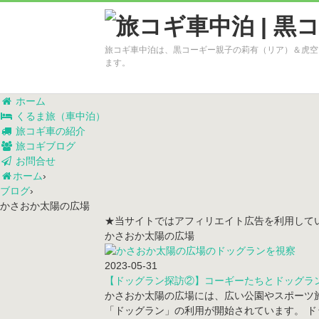
旅コギ車中泊は、黒コーギー親子の莉有（リア）＆虎空
ます。
ホーム
くるま旅（車中泊）
旅コギ車の紹介
旅コギブログ
お問合せ
ホーム
›
ブログ
›
かさおか太陽の広場
★当サイトではアフィリエイト広告を利用して
かさおか太陽の広場
2023-05-31
【ドッグラン探訪②】コーギーたちとドッグラン
かさおか太陽の広場には、広い公園やスポーツ施
「ドッグラン」の利用が開始されています。 ド