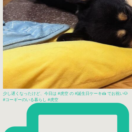
少し遅くなったけど、今日は #虎空 の #誕生日ケーキ🍰 でお祝い🐶
#コーギーのいる暮らし #虎空