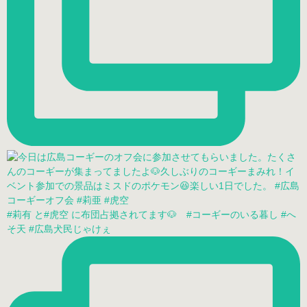
#莉有 と#虎空 に布団占拠されてます🐶 #コーギーのいる暮し #へ
そ天 #広島犬民じゃけぇ