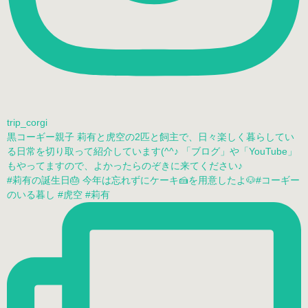
trip_corgi
黒コーギー親子 莉有と虎空の2匹と飼主で、日々楽しく暮らしてい
る日常を切り取って紹介しています(^^♪ 「ブログ」や「YouTube」
もやってますので、よかったらのぞきに来てください♪
#莉有の誕生日🎂 今年は忘れずにケーキ🍰を用意したよ🐶#コーギー
のいる暮し #虎空 #莉有