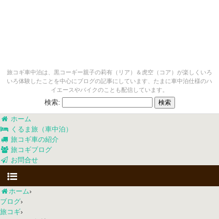
旅コギ車中泊は、黒コーギー親子の莉有（リア）＆虎空（コア）が楽しくいろ
いろ体験したことを中心にブログの記事にしています、たまに車中泊仕様のハ
イエースやバイクのことも配信しています。
検索:
ホーム
くるま旅（車中泊）
旅コギ車の紹介
旅コギブログ
お問合せ
ホーム
›
ブログ
›
旅コギ
›