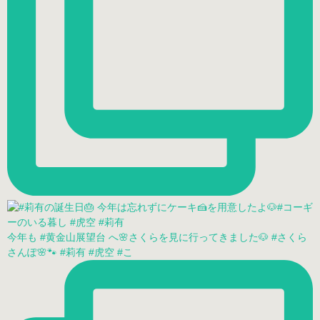
今年も #黄金山展望台 へ🌸さくらを見に行ってきました🐶 #さくら
さんぽ🌸🐾 #莉有 #虎空 #こ