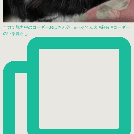
全力で脱力中のコーギーおばさん🐶 #へそてん犬 #莉有 #コーギー
のいる暮らし