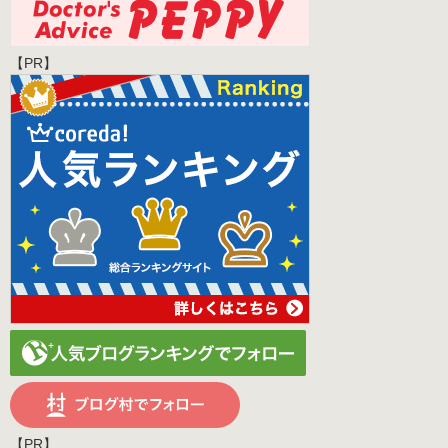
【PR】
【PR】