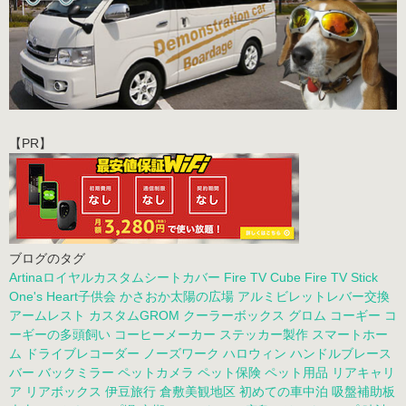
【PR】
ブログのタグ
Artinaロイヤルカスタムシートカバー
Fire TV Cube
Fire TV Stick
One's Heart子供会
かさおか太陽の広場
アルミビレットレバー交換
アームレスト
カスタムGROM
クーラーボックス
グロム
コーギー
コ
ーギーの多頭飼い
コーヒーメーカー
ステッカー製作
スマートホー
ム
ドライブレコーダー
ノーズワーク
ハロウィン
ハンドルブレース
バー
バックミラー
ペットカメラ
ペット保険
ペット用品
リアキャリ
ア
リアボックス
伊豆旅行
倉敷美観地区
初めての車中泊
吸盤補助板