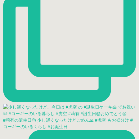
#莉有の誕生日🎂 少し遅くなったけどごめん🙏 #虎空 もお裾分け #
コーギーのいるくらし #お誕生日