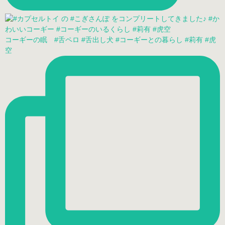
コーギーの眠 #舌ペロ #舌出し犬 #コーギーとの暮らし #莉有 #虎
空