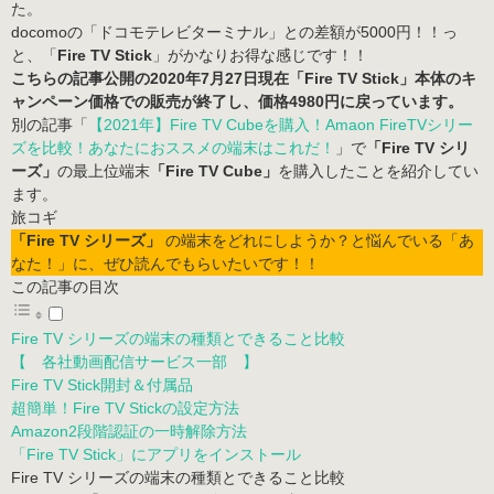
た。
docomoの「ドコモテレビターミナル」との差額が5000円！！っ
と、「
Fire TV Stick
」がかなりお得な感じです！！
こちらの記事公開の2020年7月27日現在「Fire TV Stick」本体のキ
ャンペーン価格での販売が終了し、価格4980円に戻っています。
別の記事「
【2021年】Fire TV Cubeを購入！Amaon FireTVシリー
ズを比較！あなたにおススメの端末はこれだ！
」で
「Fire TV シリ
ーズ」
の最上位端末
「Fire TV Cube」
を購入したことを紹介してい
ます。
「Fire TV シリーズ」
の端末をどれにしようか？と悩んでいる「あ
なた！」に、ぜひ読んでもらいたいです！！
この記事の目次
Fire TV シリーズの端末の種類とできること比較
【 各社動画配信サービス一部 】
Fire TV Stick開封＆付属品
超簡単！Fire TV Stickの設定方法
Amazon2段階認証の一時解除方法
「Fire TV Stick」にアプリをインストール
Fire TV シリーズの端末の種類とできること比較