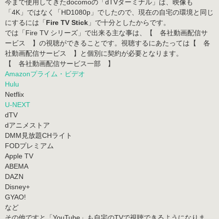
今まで使用してきたdocomoの「dTVターミナル」は、映像も
「4K」ではなく「HD1080p」でしたので、現在の自宅の環境と同じ
にするには「
Fire TV Stick
」で十分としたからです。
では「Fire TV シリーズ」で出来る主な事は、【 各社動画配信サ
ービス 】の視聴ができることです。視聴するにあたっては【 各
社動画配信サービス 】と個別に契約が必要となります。
【 各社動画配信サービス一部 】
Amazonプライム・ビデオ
Hulu
Netflix
U-NEXT
dTV
dアニメストア
DMM見放題CHライト
FODプレミアム
Apple TV
ABEMA
DAZN
Disney+
GYAO!
など
その他ですと「
YouTube
」も自宅のTVで視聴できるようになりま