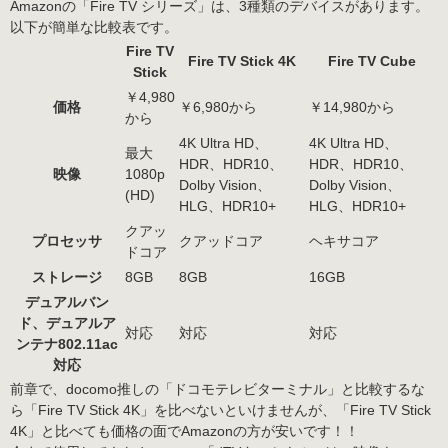
Amazonの「Fire TV シリーズ」は、3種類のデバイスがあります。
以下が簡単な比較表です。
Fire TV
Fire TV Stick 4K
Fire TV Cube
Stick
￥4,980
価格
￥6,980から
￥14,980から
から
4K Ultra HD、
4K Ultra HD、
最大
HDR、HDR10、
HDR、HDR10、
映像
1080p
Dolby Vision、
Dolby Vision、
(HD)
HLG、HDR10+
HLG、HDR10+
クアッ
プロセッサ
クアッドコア
ヘキサコア
ドコア
ストレージ
8GB
8GB
16GB
デュアルバン
ド、デュアルア
対応
対応
対応
ンテナ802.11ac
対応
前章で、docomo推しの「ドコモテレビターミナル」と比較するな
ら「Fire TV Stick 4K」を比べないといけませんが、「Fire TV Stick
4K」と比べても価格の面でAmazonの方が安いです！！