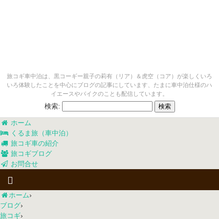
旅コギ車中泊は、黒コーギー親子の莉有（リア）＆虎空（コア）が楽しくいろ
いろ体験したことを中心にブログの記事にしています、たまに車中泊仕様のハ
イエースやバイクのことも配信しています。
検索:
ホーム
くるま旅（車中泊）
旅コギ車の紹介
旅コギブログ
お問合せ
ホーム
›
ブログ
›
旅コギ
›