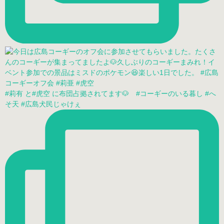
#莉有 と#虎空 に布団占拠されてます🐶 #コーギーのいる暮し #へ
そ天 #広島犬民じゃけぇ