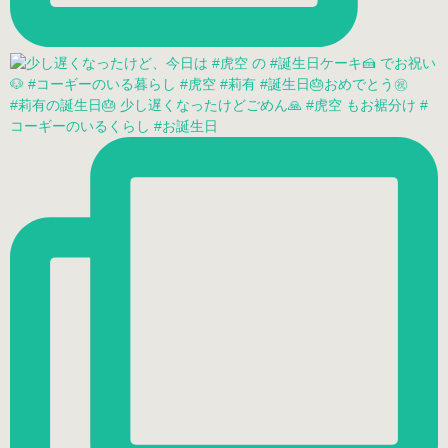
#莉有の誕生日🎂 少し遅くなったけどごめん🙏 #虎空 もお裾分け #
コーギーのいるくらし #お誕生日