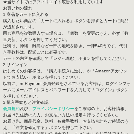
★当サイトではアフィリエイト広告を利用しています
お買い物の流れ
1 商品をカートに入れる
購入したい商品の「カートに入れる」ボタンを押すとカートに商品
が追加されます。
同じ商品を複数購入する場合は、「個数」を変更のうえ、必ず「数
量更新」ボタンを押してください。
送料は、沖縄、離島など一部の地域を除き、一律540円です。
代引
き手数料は、配送ごとに必要です。
カートの内容を確認して「レジへ進む」ボタンを押してください。
2 サインイン
はじめてのお客様は、「購入手続きに進む」か「Amazonアカウン
トでお支払い」ボタンを押してください。
以前に、m-Payment 会員登録をされているお客様は、ログインフォ
ームにメールアドレスとパスワードを入力して「ログイン」ボタン
を押してください。
3 購入手続きと注文確認
会員規約
及び、
プライバシーポリシー
をご確認の上、お客様情報、
お届け先住所の入力、お支払い方法の指定を行ってください。
お届け先、商品代金、送料、各種手数料、お支払合計をご確認のう
え、「注文を確定する」ボタンを押して下さい。
※ご注文内容をお間違いの場合でも、キャンセルをお受けできない