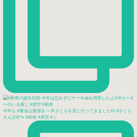
今年も #黄金山展望台 へ🌸さくらを見に行ってきました🐶 #さくら
さんぽ🌸🐾 #莉有 #虎空 #こ