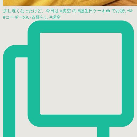
少し遅くなったけど、今日は #虎空 の #誕生日ケーキ🍰 でお祝い🐶
#コーギーのいる暮らし #虎空