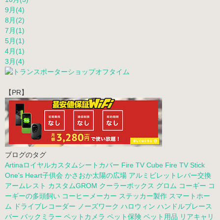
9月(4)
8月(2)
7月(1)
5月(1)
4月(1)
3月(4)
【PR】
ブログのタグ
Artinaロイヤルカスタムシートカバー
Fire TV Cube
Fire TV Stick
One's Heart子供会
かさおか太陽の広場
アルミビレットレバー交換
アームレスト
カスタムGROM
クーラーボックス
グロム
コーギー
コ
ーギーの多頭飼い
コーヒーメーカー
ステッカー製作
スマートホー
ム
ドライブレコーダー
ノーズワーク
ハロウィン
ハンドルブレース
バー
バックミラー
ペットカメラ
ペット保険
ペット用品
リアキャリ