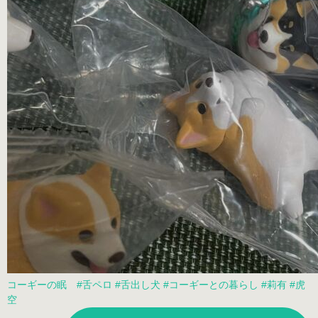
コーギーの眠 #舌ペロ #舌出し犬 #コーギーとの暮らし #莉有 #虎
空