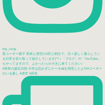
trip_corgi
黒コーギー親子 莉有と虎空の2匹と飼主で、日々楽しく暮らしてい
る日常を切り取って紹介しています(^^♪ 「ブログ」や「YouTube」
もやってますので、よかったらのぞきに来てください♪
#莉有の誕生日🎂 今年は忘れずにケーキ🍰を用意したよ🐶#コーギー
のいる暮し #虎空 #莉有