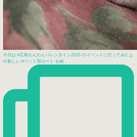
今日は #広島わんわんバレンタイン2025 のイベントに行ってみたよ
🐶新しい #ペット用カート を納