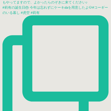
もやってますので、よかったらのぞきに来てください♪
#莉有の誕生日🎂 今年は忘れずにケーキ🍰を用意したよ🐶#コーギー
のいる暮し #虎空 #莉有