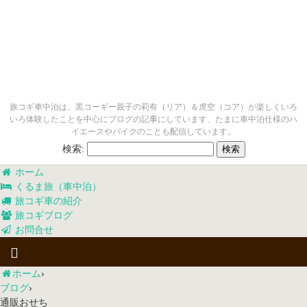
旅コギ車中泊は、黒コーギー親子の莉有（リア）＆虎空（コア）が楽しくいろ
いろ体験したことを中心にブログの記事にしています、たまに車中泊仕様のハ
イエースやバイクのことも配信しています。
検索:
ホーム
くるま旅（車中泊）
旅コギ車の紹介
旅コギブログ
お問合せ
ホーム
›
ブログ
›
通販おせち