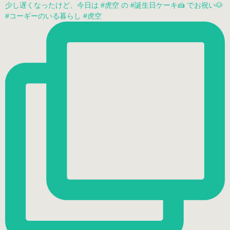
少し遅くなったけど、今日は #虎空 の #誕生日ケーキ🍰 でお祝い🐶
#コーギーのいる暮らし #虎空