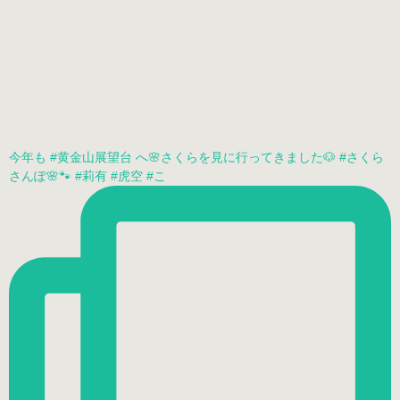
今年も #黄金山展望台 へ🌸さくらを見に行ってきました🐶 #さくら
さんぽ🌸🐾 #莉有 #虎空 #こ