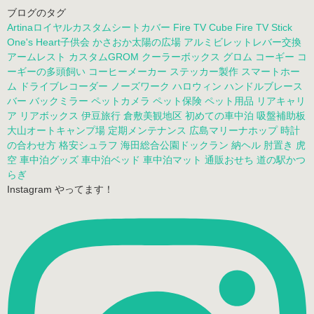
ブログのタグ
Artinaロイヤルカスタムシートカバー
Fire TV Cube
Fire TV Stick
One's Heart子供会
かさおか太陽の広場
アルミビレットレバー交換
アームレスト
カスタムGROM
クーラーボックス
グロム
コーギー
コ
ーギーの多頭飼い
コーヒーメーカー
ステッカー製作
スマートホー
ム
ドライブレコーダー
ノーズワーク
ハロウィン
ハンドルブレース
バー
バックミラー
ペットカメラ
ペット保険
ペット用品
リアキャリ
ア
リアボックス
伊豆旅行
倉敷美観地区
初めての車中泊
吸盤補助板
大山オートキャンプ場
定期メンテナンス
広島マリーナホップ
時計
の合わせ方
格安シュラフ
海田総合公園ドックラン
納ヘル
肘置き
虎
空
車中泊グッズ
車中泊ベッド
車中泊マット
通販おせち
道の駅かつ
らぎ
Instagram やってます！