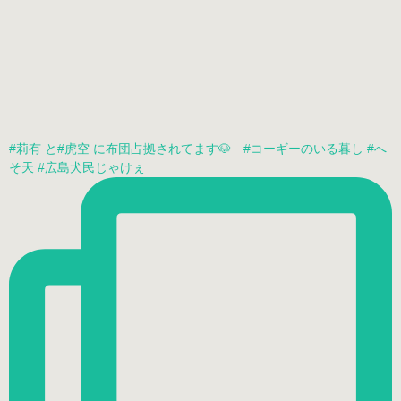
#莉有 と#虎空 に布団占拠されてます🐶 #コーギーのいる暮し #へ
そ天 #広島犬民じゃけぇ