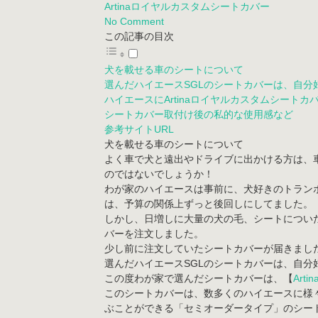
Artinaロイヤルカスタムシートカバー
No Comment
この記事の目次
犬を載せる車のシートについて
選んだハイエースSGLのシートカバーは、自分
ハイエースにArtinaロイヤルカスタムシートカ
シートカバー取付け後の私的な使用感など
参考サイトURL
犬を載せる車のシートについて
よく車で犬と遠出やドライブに出かける方は、
のではないでしょうか！
わが家のハイエースは事前に、犬好きのトラン
は、予算の関係上ずっと後回しにしてました。
しかし、日増しに大量の犬の毛、シートについ
バーを注文しました。
少し前に注文していたシートカバーが届きまし
選んだハイエースSGLのシートカバーは、自分
この度わが家で選んだシートカバーは、【
Art
このシートカバーは、数多くのハイエースに様
ぶことができる「セミオーダータイプ」のシー