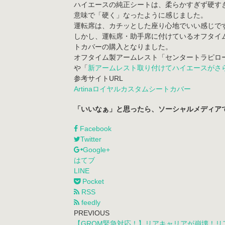
ハイエースの純正シートは、柔らかすぎず硬す
意味で「硬く」なったように感じました。
運転席は、カチッとした座り心地でいい感じで
しかし、運転席・助手席に付けているオフタイ
トカバーの購入となりました。
オフタイム製アームレスト「センタートラピロ
や「
新アームレスト取り付けてハイエースがさ
参考サイトURL
Artinaロイヤルカスタムシートカバー
「いいなぁ」と思ったら、ソーシャルメディア
Facebook
Twitter
Google+
はてブ
LINE
Pocket
RSS
feedly
PREVIOUS
【GROM緊急対応！】リアキャリアが崩壊！